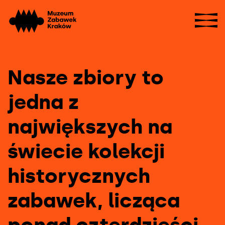
Przejdź
Sho
do
navi
strony
głównej
Nasze zbiory to
jedna z
Kolekcja
największych na
świecie kolekcji
historycznych
zabawek, licząca