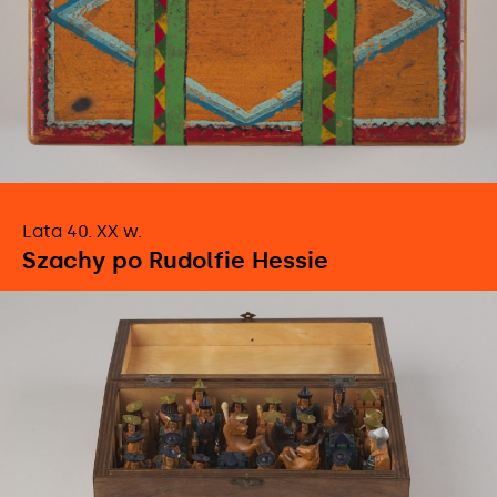
obacz
Lata 40. XX w.
ięcej
Szachy po Rudolfie Hessie