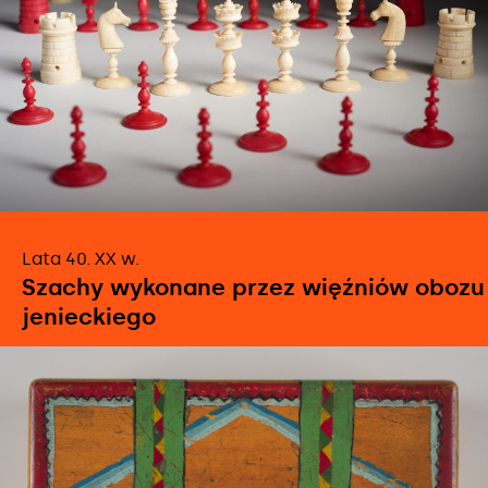
obacz
Lata 40. XX w.
ięcej
Szachy wykonane przez więźniów obozu
jenieckiego