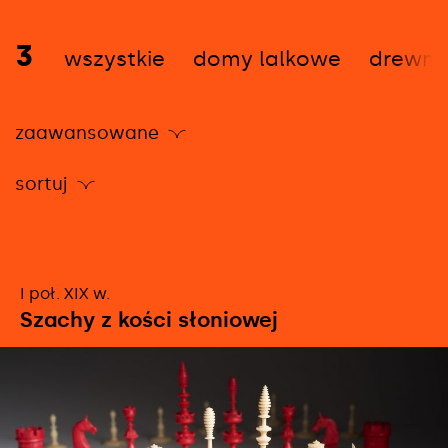
3
wszystkie
domy lalkowe
drewni
zaawansowane
sortuj
obacz
I poł. XIX w.
ięcej
Szachy z kości słoniowej