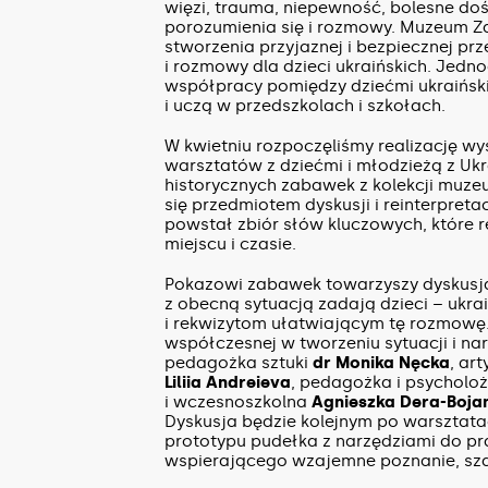
więzi, trauma, niepewność, bolesne doś
porozumienia się i rozmowy. Muzeum Z
stworzenia przyjaznej i bezpiecznej pr
i rozmowy dla dzieci ukraińskich. Jed
współpracy pomiędzy dziećmi ukraińskimi
i uczą w przedszkolach i szkołach.
W kwietniu rozpoczęliśmy realizację w
warsztatów z dziećmi i młodzieżą z Uk
historycznych zabawek z kolekcji muzeu
się przedmiotem dyskusji i reinterpret
powstał zbiór słów kluczowych, które 
miejscu i czasie.
Pokazowi zabawek towarzyszy dyskusja
z obecną sytuacją zadają dzieci – ukra
i rekwizytom ułatwiającym tę rozmowę. 
współczesnej w tworzeniu sytuacji i na
pedagożka sztuki
dr Monika Nęcka
, ar
Liliia Andreieva
, pedagożka i psycholo
i wczesnoszkolna
Agnieszka Dera-Boja
Dyskusja będzie kolejnym po warsztata
prototypu pudełka z narzędziami do pr
wspierającego wzajemne poznanie, sza