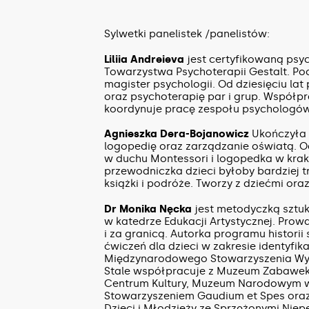
Sylwetki panelistek /panelistów:
Liliia Andreieva
jest certyfikowaną psyc
Towarzystwa Psychoterapii Gestalt. Poc
magister psychologii. Od dziesięciu la
oraz psychoterapię par i grup. Współpr
koordynuje pracę zespołu psychologów,
Agnieszka Dera-Bojanowicz
Ukończyła 
logopedię oraz zarządzanie oświatą. Od
w duchu Montessori i logopedka w krak
przewodniczka dzieci byłoby bardziej tra
książki i podróże. Tworzy z dziećmi oraz 
Dr Monika Nęcka
jest metodyczką sztuk
w katedrze Edukacji Artystycznej. Prow
i za granicą. Autorka programu historii
ćwiczeń dla dzieci w zakresie identyfika
Międzynarodowego Stowarzyszenia Wyc
Stale współpracuje z Muzeum Zabawek
Centrum Kultury, Muzeum Narodowym w 
Stowarzyszeniem Gaudium et Spes oraz 
Dzieci i Młodzieży ze Sprzężonymi Nie