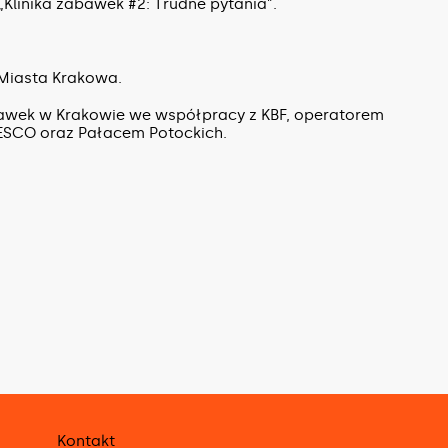
Klinika zabawek #2: Trudne pytania”.
Miasta Krakowa.
awek w Krakowie we współpracy z KBF, operatorem
ESCO oraz Pałacem Potockich.
Kontakt