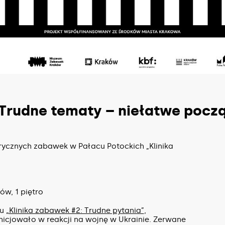
Trudne tematy – niełatwe począ
rycznych zabawek w Pałacu Potockich „Klinika
ów, 1 piętro
tu
„Klinika zabawek #2: Trudne pytania”
,
cjowało w reakcji na wojnę w Ukrainie. Zerwane