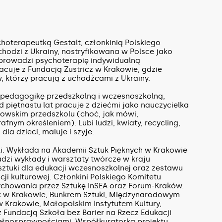
hoterapeutką Gestalt, członkinią Polskiego
hodzi z Ukrainy, nostryfikowana w Polsce jako
t prowadzi psychoterapię indywidualną
acuje z Fundacją Zustricz w Krakowie, gdzie
 którzy pracują z uchodźcami z Ukrainy.
pedagogikę przedszkolną i wczesnoszkolną,
 piętnastu lat pracuje z dziećmi jako nauczycielka
owskim przedszkolu (choć, jak mówi,
fnym określeniem). Lubi ludzi, kwiaty, recycling,
dla dzieci, maluje i szyje.
i. Wykłada na Akademii Sztuk Pięknych w Krakowie
adzi wykłady i warsztaty twórcze w kraju
 sztuki dla edukacji wczesnoszkolnej oraz zestawu
cji kulturowej. Członkini Polskiego Komitetu
howania przez Sztukę InSEA oraz Forum-Kraków.
 w Krakowie, Bunkrem Sztuki, Międzynarodowym
Krakowie, Małopolskim Instytutem Kultury,
Fundacją Szkoła bez Barier na Rzecz Edukacji
pełnosprawnościami. Współkuratorka projektu