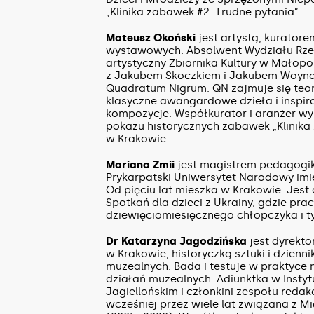
„Klinika zabawek #2: Trudne pytania”.
Mateusz Okoński
jest artystą, kuratore
wystawowych. Absolwent Wydziału Rzeźb
artystyczny Zbiornika Kultury w Małopol
z Jakubem Skoczkiem i Jakubem Woyna
Quadratum Nigrum. QN zajmuje się teori
klasyczne awangardowe dzieła i inspi
kompozycje. Współkurator i aranżer wy
pokazu historycznych zabawek „Klinika 
w Krakowie.
Mariana Zmii
jest magistrem pedagogiki
Prykarpatski Uniwersytet Narodowy im
Od pięciu lat mieszka w Krakowie. Jes
Spotkań dla dzieci z Ukrainy, gdzie pra
dziewięciomiesięcznego chłopczyka i 
Dr Katarzyna Jagodzińska
jest dyrekt
w Krakowie, historyczką sztuki i dzienn
muzealnych. Bada i testuje w praktyce
działań muzealnych. Adiunktka w Instyt
Jagiellońskim i członkini zespołu reda
wcześniej przez wiele lat związana z 