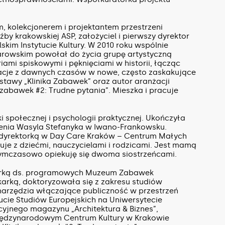
m, kolekcjonerem i projektantem przestrzeni
y krakowskiej ASP, założyciel i pierwszy dyrektor
skim Instytucie Kultury. W 2010 roku wspólnie
rowskim powołał do życia grupę artystyczną
ami spiskowymi i pęknięciami w historii, łącząc
racje z dawnych czasów w nowe, często zaskakujące
stawy „Klinika Zabawek” oraz autor aranżacji
zabawek #2: Trudne pytania”. Mieszka i pracuje
 społecznej i psychologii praktycznej. Ukończyła
ienia Wasyla Stefanyka w Iwano-Frankowsku.
t dyrektorką w Day Care Kraków – Centrum Małych
cuje z dziećmi, nauczycielami i rodzicami. Jest mamą
tymczasowo opiekuję się dwoma siostrzeńcami.
orką ds. programowych Muzeum Zabawek
ikarką, doktoryzowała się z zakresu studiów
 narzędzia włączające publiczność w przestrzeń
ucie Studiów Europejskich na Uniwersytecie
kcyjnego magazynu „Architektura & Biznes”,
Międzynarodowym Centrum Kultury w Krakowie