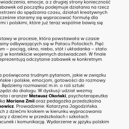
wiadczenia, emocje, a z drugiej strony konieczność
abawek od początku podejmuje działania na rzecz
zestrzeni do spędzania czasu, działań kreatywnych
nocześnie staramy się wypracować formułę dla
 i polskimi, które już teraz wspólnie bawią się
ystawy w procesie, która powstawała w czasie
rainy odbywających się w Pałacu Potockich. Pięć
m – pociąg, okno, niebo, stół i układanka – stało
acji w kontekście wojennych doświadczeń. W finale
reprezentują odczytanie zabawek w konkretnym
 poświęcona trudnym pytaniom, jakie w związku
ińskie i polskie, emocjom, gotowości do rozmowy
Będziemy rozmawiać m.in. o roli sztuki
rzędzi do dialogu. W dyskusji udział wezmą:
tysta i aranżer
Mateusz Okoński
, psychoterapeutka
żka
Mariana Zmii
oraz pedagożka przedszkolna
nowicz
. Prowadzenie: Katarzyna Jagodzińska.
ch z dziećmi krokiem w kierunku wypracowania
acy z dziećmi w przedszkolach i szkołach
cunek i komunikację. Wydarzenie w języku polskim