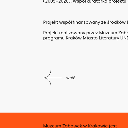
(2005–2020). Współkuratorka projektu „
Projekt współfinansowany ze środków 
Projekt realizowany przez Muzeum Zab
programu Kraków Miasto Literatury UN
wróć
Muzeum Zabawek w Krakowie jest