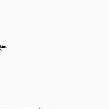
kim:
0