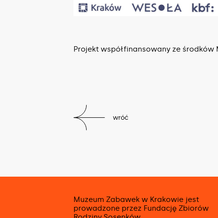
Projekt współfinansowany ze środków
wróć
Muzeum Zabawek w Krakowie jest
prowadzone przez Fundację Zbiorów
Rodziny Sosenków