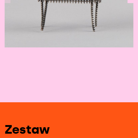
1
/
30
Zestaw