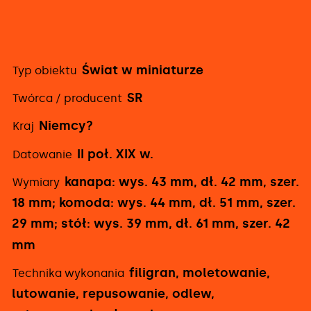
Świat w miniaturze
Typ obiektu
Szczegółowe
SR
Twórca / producent
informacje
Niemcy?
Kraj
II poł. XIX w.
Datowanie
kanapa: wys. 43 mm, dł. 42 mm, szer.
Wymiary
18 mm; komoda: wys. 44 mm, dł. 51 mm, szer.
29 mm; stół: wys. 39 mm, dł. 61 mm, szer. 42
mm
filigran, moletowanie,
Technika wykonania
lutowanie, repusowanie, odlew,