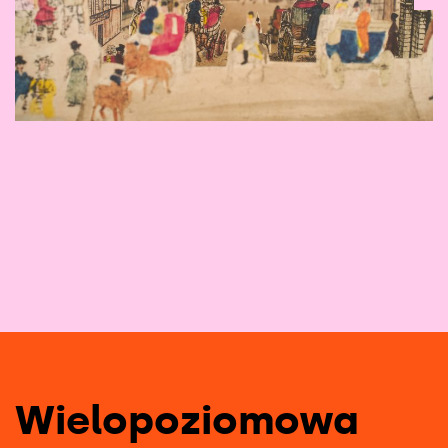
1
/
13
Wielopoziomowa