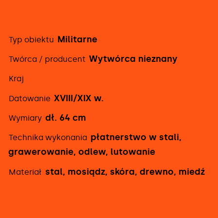
Militarne
Typ obiektu
Szczegółowe
Wytwórca nieznany
Twórca / producent
informacje
Kraj
XVIII/XIX w.
Datowanie
dł. 64 cm
Wymiary
płatnerstwo w stali,
Technika wykonania
grawerowanie, odlew, lutowanie
stal, mosiądz, skóra, drewno, miedź
Materiał