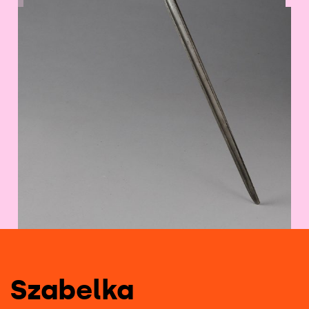
1
/
18
Szabelka