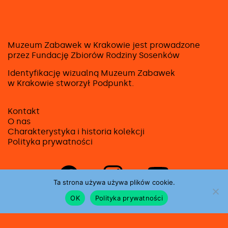
Muzeum Zabawek w Krakowie jest prowadzone
przez Fundację Zbiorów Rodziny Sosenków
Identyfikację wizualną Muzeum Zabawek
w Krakowie stworzył
Podpunkt
.
Kontakt
O nas
Charakterystyka i historia kolekcji
Polityka prywatności
Strona
Strona
Strona
na
na
na
Ta strona używa używa plików cookie.
facebooku
instagramie
youtube
OK
Polityka prywatności
Dofinansowano ze środków Ministerstwa
Kultury, Dziedzictwa Narodowego i Sportu
pochodzących z Funduszu Promocji Kultury