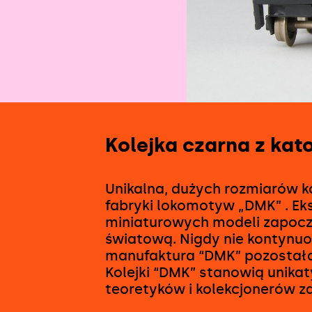
Kolejka czarna z ka
Unikalna, dużych rozmiarów k
fabryki lokomotyw „DMK” . E
miniaturowych modeli zapocz
światową. Nigdy nie kontynuo
manufaktura “DMK” pozostała
Kolejki “DMK” stanowią unikat
teoretyków i kolekcjonerów 