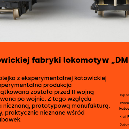
1
/
12
towickiej fabryki lokomotyw „DM
olejka z eksperymentalnej katowickiej
ksperymentalna produkcja
ątkowana została przed II wojną
Typ o
Szc
wana po wojnie. Z tego względu
Twórc
inf
 nieznaną, prototypową manufakturą.
kato
y, praktycznie nieznane wśród
Kraj
zabawek.
Dato