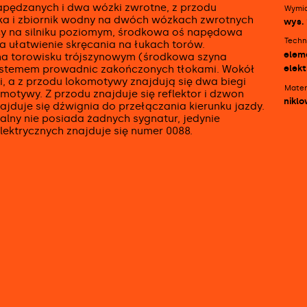
pędzanych i dwa wózki zwrotne, z przodu
Wymia
ka i zbiornik wodny na dwóch wózkach zwrotnych
wys. 
ący na silniku poziomym, środkowa oś napędowa
Techn
 ułatwienie skręcania na łukach torów.
eleme
a torowisku trójszynowym (środkowa szyna
ystemem prowadnic zakończonych tłokami. Wokół
elekt
, a z przodu lokomotywy znajdują się dwa biegi
Mater
tywy. Z przodu znajduje się reflektor i dzwon
niklo
ajduje się dźwignia do przełączania kierunku jazdy.
ny nie posiada żadnych sygnatur, jedynie
ektrycznych znajduje się numer 0088.