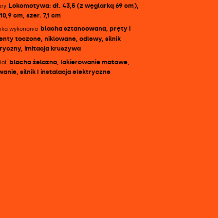
Lokomotywa: dł. 43,5 (z węglarką 69 cm),
ry
10,9 cm, szer. 7,1 cm
blacha sztancowana, pręty I
ika wykonania
nty toczone, niklowane, odlewy, silnik
ryczny, imitacja kruszywa
blacha żelazna, lakierowanie matowe,
iał
wanie, silnik I instalacja elektryczne