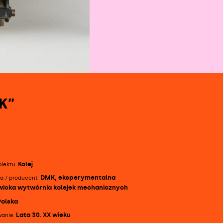
K”
Kolej
biektu
zegółowe
DMK, eksperymentalna
a / producent
ormacje
wicka wytwórnia kolejek mechanicznych
Polska
Lata 30. XX wieku
wanie