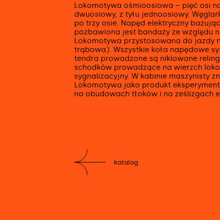
Lokomotywa ośmioosiowa – pięć osi na
dwuosiowy, z tyłu jednoosiowy. Węglar
po trzy osie. Napęd elektryczny bazuj
pozbawiona jest bandaży ze względu na
Lokomotywa przystosowana do jazdy n
trąbowa). Wszystkie koła napędowe s
tendra prowadzone są niklowane relingi
schodków prowadzące na wierzch lokomo
sygnalizacyjny. W kabinie maszynisty zn
Lokomotywa jako produkt eksperymental
na obudowach tłoków i na ześlizgach el
katalog