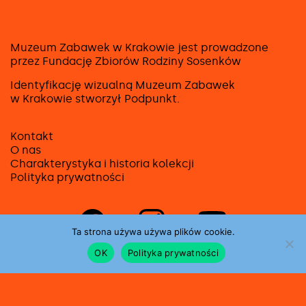
Muzeum Zabawek w Krakowie jest prowadzone
przez Fundację Zbiorów Rodziny Sosenków
Identyfikację wizualną Muzeum Zabawek
w Krakowie stworzył
Podpunkt
.
Kontakt
O nas
Charakterystyka i historia kolekcji
Polityka prywatności
Strona
Strona
Strona
na
na
na
Ta strona używa używa plików cookie.
facebooku
instagramie
youtube
OK
Polityka prywatności
Dofinansowano ze środków Ministerstwa
Kultury, Dziedzictwa Narodowego i Sportu
pochodzących z Funduszu Promocji Kultury