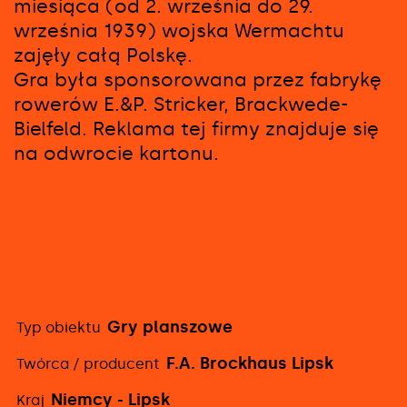
miesiąca (od 2. września do 29.
września 1939) wojska Wermachtu
zajęły całą Polskę.
Gra była sponsorowana przez fabrykę
rowerów E.&P. Stricker, Brackwede-
Bielfeld. Reklama tej firmy znajduje się
na odwrocie kartonu.
Gry planszowe
Typ obiektu
Szczegółowe
F.A. Brockhaus Lipsk
Twórca / producent
informacje
Niemcy - Lipsk
Kraj