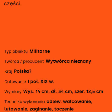
części.
Militarne
Typ obiektu
Szczegółowe
Wytwórca nieznany
Twórca / producent
informacje
Polska?
Kraj
I poł. XIX w.
Datowanie
Wys. 14 cm, dł. 34 cm, szer. 12,5 cm
Wymiary
odlew, walcowanie,
Technika wykonania
lutowanie, zaginanie, toczenie