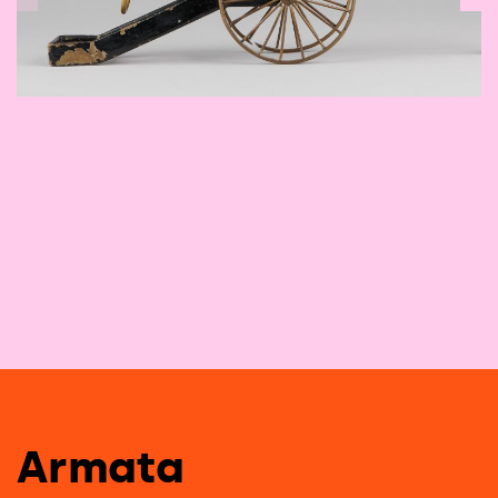
1
/
17
Armata