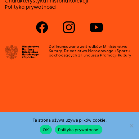
Charakterystyka i historia kolekcji
Polityka prywatności
Strona
Strona
Strona
na
na
na
facebooku
instagramie
youtube
Dofinansowano ze środków Ministerstwa
Kultury, Dziedzictwa Narodowego i Sportu
pochodzących z Funduszu Promocji Kultury
Ta strona używa używa plików cookie.
OK
Polityka prywatności