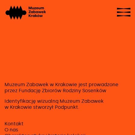
Przejdź
Sho
do
navi
strony
głównej
Muzeum Zabawek w Krakowie jest prowadzone
przez Fundację Zbiorów Rodziny Sosenków
Identyfikację wizualną Muzeum Zabawek
w Krakowie stworzył
Podpunkt
.
Kontakt
O nas