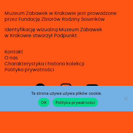
Muzeum Zabawek w Krakowie jest prowadzone
przez Fundację Zbiorów Rodziny Sosenków
Identyfikację wizualną Muzeum Zabawek
w Krakowie stworzył
Podpunkt
.
Kontakt
O nas
Charakterystyka i historia kolekcji
Polityka prywatności
Strona
Strona
Strona
na
na
na
Ta strona używa używa plików cookie.
facebooku
instagramie
youtube
OK
Polityka prywatności
Dofinansowano ze środków Ministerstwa
Kultury, Dziedzictwa Narodowego i Sportu
pochodzących z Funduszu Promocji Kultury