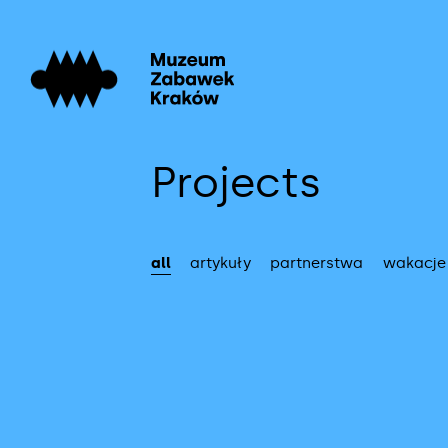
Go
to
home
page
Projects
all
artykuły
partnerstwa
wakacje