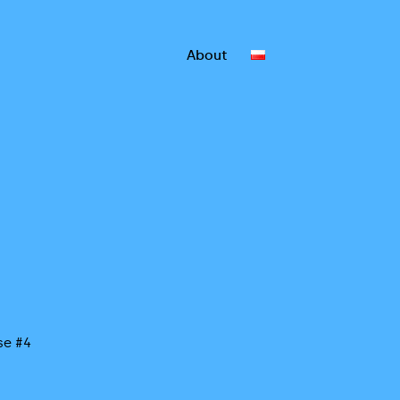
About
e #4